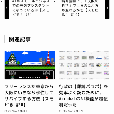
AIがスモールビジネス
精神論禁止！『失敗の
での最強アシスタント
科学』で世界の見え方
になっている件【スモ
が変わるかも【スモビ
ビる！ #8】
る！ #10】
関連記事
フリーランスが東京から
行政の【難読パワポ】を
大阪にいきなり移住して
効率よく読むために、
サバイブする方法【スモ
AcrobatのAI機能が超便
ビる #20】
利だった
2026年6月3日
2025年12月22日