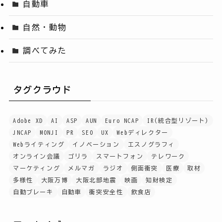
自動車
自然・動物
調べてみた
タグクラウド
Adobe XD
AI
ASP
AUN
Euro NCAP
IR(統合型リゾート)
JNCAP
MONJI
PR
SEO
UX
Webディレクター
Webライティング
イノベーション
エスノグラフィ
オンライン会議
ゴリラ
スマートフォン
テレワーク
マーケティング
メルマガ
ラジオ
側面衝突
医療
取材
多様性
大阪万博
大阪北部地震
映画
知財検定
自動ブレーキ
自動車
衝突安全性
飲食店